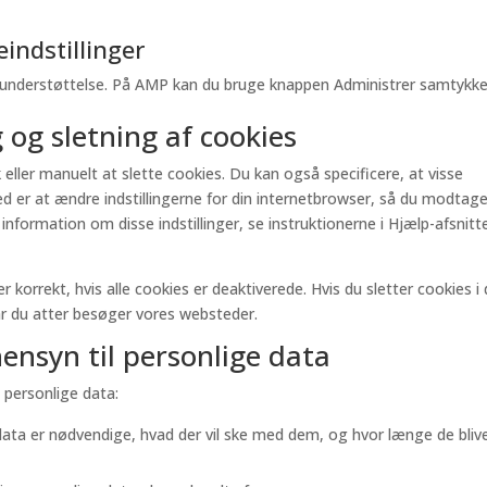
.
indstillinger
t-understøttelse. På AMP kan du bruge knappen Administrer samtykk
 og sletning af cookies
eller manuelt at slette cookies. Du kan også specificere, at visse
ed er at ændre indstillingerne for din internetbrowser, så du modtag
nformation om disse indstillinger, se instruktionerne i Hjælp-afsnitte
korrekt, hvis alle cookies er deaktiverede. Hvis du sletter cookies i 
år du atter besøger vores websteder.
ensyn til personlige data
 personlige data:
e data er nødvendige, hvad der vil ske med dem, og hvor længe de bliv