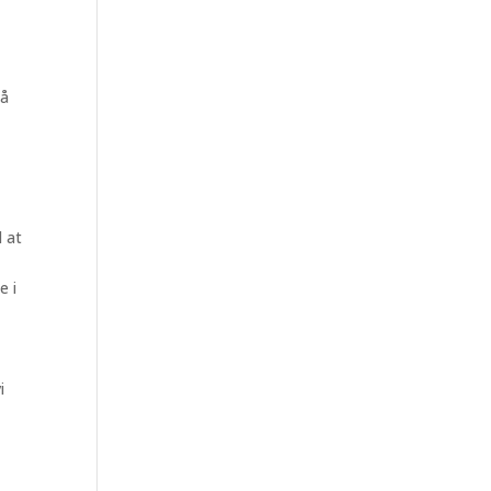
på
d at
e i
i