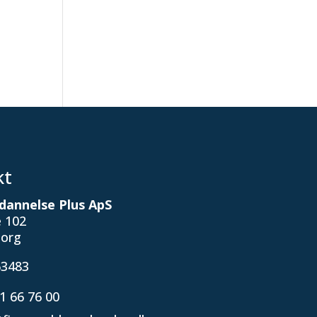
kt
dannelse Plus ApS
e 102
borg
53483
1 66 76 00