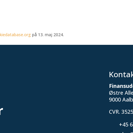
kiedatabase.org
på 13. maj 2024.
Konta
Finansud
Østre All
9000 Aal
r
CVR. 352
+45 6