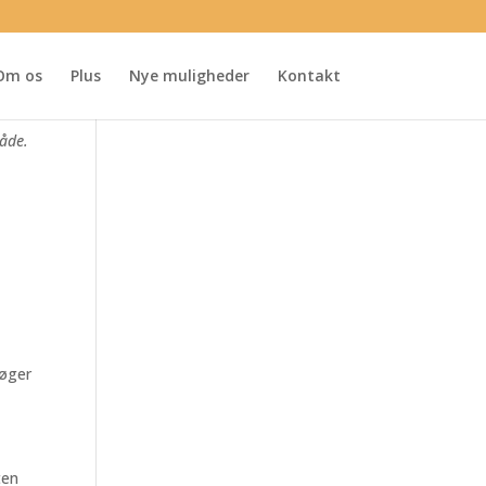
Om os
Plus
Nye muligheder
Kontakt
åde.
søger
ten