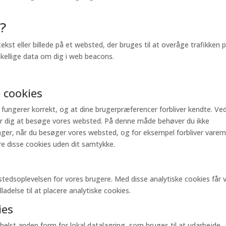
?
tekst eller billede på et websted, der bruges til at overåge trafikken 
skellige data om dig i web beacons.
e cookies
 fungerer korrekt, og at dine brugerpræferencer forbliver kendte. Ve
 for dig at besøge vores websted. På denne måde behøver du ikke
r, når du besøger vores websted, og for eksempel forbliver varern
cere disse cookies uden dit samtykke.
stedsoplevelsen for vores brugere. Med disse analytiske cookies får v
illadelse til at placere analytiske cookies.
ies
helst anden form for lokal datalagring, som bruges til at udarbejde