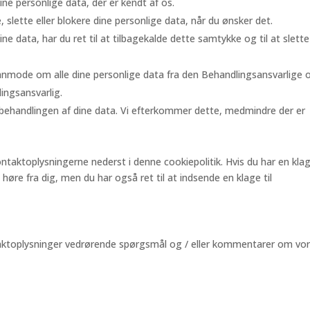
dine personlige data, der er kendt af os.
te, slette eller blokere dine personlige data, når du ønsker det.
ine data, har du ret til at tilbagekalde dette samtykke og til at slette
at anmode om alle dine personlige data fra den Behandlingsansvarlige 
ingsansvarlig.
 behandlingen af ​​dine data. Vi efterkommer dette, medmindre der er
ontaktoplysningerne nederst i denne cookiepolitik. Hvis du har en kla
 høre fra dig, men du har også ret til at indsende en klage til
taktoplysninger vedrørende spørgsmål og / eller kommentarer om vo