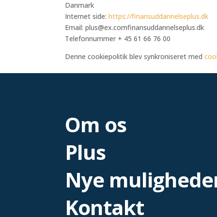
Danmark
Internet side:
https://finansuddannelseplus.dk
Email:
plus@
ex.com
finansuddannelseplus.dk
Telefonnummer + 45 61 66 76 00
Denne cookiepolitik blev synkroniseret med
coo
Om os
Plus
Nye mulighede
Kontakt