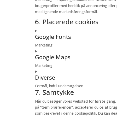
brugerprofiler med henblik på annoncering eller
med lignende markedsføringsformål.
6. Placerede cookies
Google Fonts
Marketing
Consent
Google Maps
to
service
Marketing
google-
Consent
fonts
Diverse
to
service
Formål, indtil undersøgelsen
google-
7. Samtykke
Consent
maps
to
Når du besøger vores websted for første gang, v
service
på “Gem præferencer”, accepterer du os at bruge
diverse
som beskrevet i denne cookiepolitik. Du kan dea