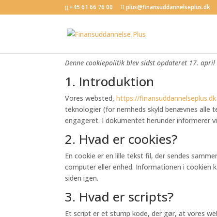
+45 61 66 76 00
plus@finansuddannelseplus.dk
Cookiepolitik (EU)
Denne cookiepolitik blev sidst opdateret 17. ap
1. Introduktion
Vores websted,
https://finansuddannelseplus.dk
teknologier (for nemheds skyld benævnes alle te
engageret. I dokumentet herunder informerer vi
2. Hvad er cookies?
En cookie er en lille tekst fil, der sendes sam
computer eller enhed. Informationen i cookien ka
siden igen.
3. Hvad er scripts?
Et script er et stump kode, der gør, at vores w