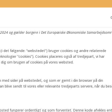
ril 2024 og gælder borgere i Det Europæiske Økonomiske Samarbejdsomr
(i det følgende: “webstedet”) bruger cookies og andre relaterede
knologier “cookies”). Cookies placeres også af tredjepart, vi har
 dig om brugen af ​​cookies på vores websted.
men med sider på webstedet, og som er gemt i din browser på din
n blive sendt til vores eller relevante tredjeparts servere, når du be
ebsted fungerer ordentligt og som forventet. Denne kode afvikles en